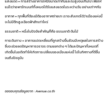
แสงแดด = การสร้างอาคารให้มีขนาดเท่ากันและไม่สูงจนเกินไป เพื่อให้
แน่ใจว่าอพาร์ทเมนท์ทั้งหมดได้รับแสงแดดในระหว่างวัน อย่างเท่าๆกัน
อากาศ = ทุกพื้นที่ต้องมีต้องอากาศถ่ายเท เราจะสังเกตได้ว่าเมืองแห่งนี้
จะไม่มีตึกสูงเฉียดฟ้าสักเท่าไหร่
ธรรมชาติ = หนึ่งในปัจจัยสำคัญก็คือ ธรรมชาติ ต้นไม้
การเดินทาง = อาคารแปดเหลี่ยมที่ถูกสร้างขึ้นล้วนมีเหตุผลในการสร้าง
ซึ่งจะช่วยลดปัญหาการจราจร ตามแยกต่าง ๆ ได้และปัญหาทั้งหมดที่
เกิดขึ้นในอดีตทำให้เกิดการเปลี่ยนของเมืองแห่งนี้ ไปในทิศทางที่ดีขึ้น
จนถึงปัจจุบัน
ขอขอบคุณข้อมูลจาก : Avenue.co.th