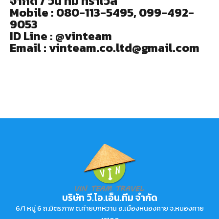
จำกัด / วิน ทีม ทราเวล
Mobile : 080-113-5495, 099-492-
9053
ID Line : @vinteam
Email : vinteam.co.ltd@gmail.com
บริษัท วี.ไอ.เอ็น.ทีม จำกัด
6/1 หมู่ 6 ถ.มิตรภาพ ต.ค่ายบกหวาน อ.เมืองหนองคาย จ.หนองคาย