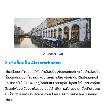
Cr. Hamburg Travel
2. ย่านช็อปปิ้ง Alsterarkaden
เที่ยวลือเบกค์ เยอรมนี กับย่านช็อปปิ้ง Alsterarkaden เป็นย่านช้อปปิ้ง
ที่ดึงดูดนักท่องเที่ยว ออกแบบโดยสถาปนิก Alexis de Chateauneuf
และสร้างขึ้นในปี 1846 อยู่ใกล้กับแม่น้ำฮัมบูร์ก มีจุดสนใจในยามค่ำคืนที่
มีแสงไฟของเมืองสะท้อนลงในแม่น้ำ เกิดภาพที่สวยงาม เมื่อเดินไปตาม
ริมน้ำจะพบร้านค้า ร้านอาหาร คาเฟ่ โรงแรมมากมายไว้รองรับนักท่อง
เที่ยว