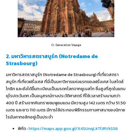
Cr. Generation Voyage
2. มหาวิหารสตราสบูร์ก (Notredame de
Strasbourg)
มหาวิหารสตราสบูร์ก (Notredame de Strasbourg) ที่เที่ยวสตรา
สบูร์ก ที่เที่ยวฝรั่งเศส ที่นี่เป็นมหาวิหารแห่งแรกของฝรั่งเศส ในสไตล์
โกธิก และยังได้ขึ้นทะเบียนเป็นมรดกโลกจากยูเนสโก ซึ่งสูงที่สุดในแถบ
ยุโรปตะวันตก เป็นอนุสรณ์ทางประวัติศาสตร์ ที่ใช้เวลาสร้างนานกว่า
400 ปี สร้างจากหินทรายชมพูอมแดง มีความสูง 142 เมตร กว้าง 51.50
เมตร และยาว 110 เมตร มีการใช้ประกอบพิธีกรรมทางศาสนาของนิกาย
โรมันคาทอลิกอยู่เป็นประจำ
พิกัด :
https://maps.app.goo.gl/X4SUnqLkTfJRVkSS6