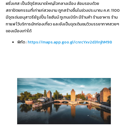
ฝรั่งเศส เป็นจัตุรัสขนาดใหญ่ใจกลางเมือง ล้อมรอบด้วย
สถาปัตยกรรมที่เก่าแก่สวยงาม ถูกสร้างขึ้นในช่วงประมาณ ค.ศ. 1100
มีจุดเด่นอนุสาวรีย์รูปปั้น โยฮันน์ กูเทนเบิร์ก มีร้านค้า ร้านอาหาร ร้าน
กาแฟ ไว้บริการนักท่องเที่ยว และยังเป็นจุดเดินชมวิวบรรยากาศสวยๆ
ของเมืองเก่าได้
พิกัด :
https://maps.app.goo.gl/cnrcYxv2d31njhM98