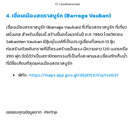
Cr. Locationscout
4. เขื่อนเมืองสตราสบูร์ก (Barrage Vauban)
เขื่อนเมืองสตราสบูร์ก (Barrage Vauban) ที่เที่ยวสตราสบูร์ก ที่เที่ยว
ฝรั่งเศส สำหรับเขื่อนนี้ สร้างขึ้นครั้งแรกในปี ค.ศ. 1960 โดยวิศวกร
Sebastien Vauban มีซุ้มอุโมงค์ที่เป็นประตูเขื่อนทั้งหมด 13 ซุ้ม
ก่อสร้างด้วยหินทรายที่มีโครงสร้างแข็งแรง มีความยาว 120 เมตรหรือ
390 ฟุต จัดได้ว่าเป็นสถาปัตยกรรมที่เป็นทั้งสะพานและเขื่อนกักเก็บน้ำ
ที่มีชื่อเสียงที่สุดแห่งเมืองสตราสบูร์ก
พิกัด :
https://maps.app.goo.gl/d8j4t5XnTsyYsAG37
ขอขอบคุณข้อมูลจาก : PinTrip