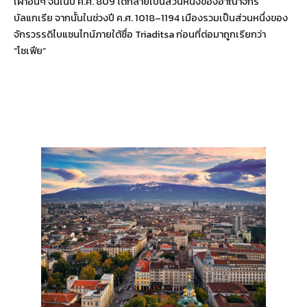
เผ่าอื่นๆ จนในปี ค.ศ. 809 ได้กลายเป็นส่วนหนึ่งของอาณาจักร
บัลแกเรีย จากนั้นในช่วงปี ค.ศ. 1018–1194 เมืองรวมเป็นส่วนหนึ่งของ
จักรวรรดิไบแซนไทน์ภายใต้ชื่อ Triaditsa ก่อนที่ต่อมาถูกเรียกว่า
“โซเฟีย”