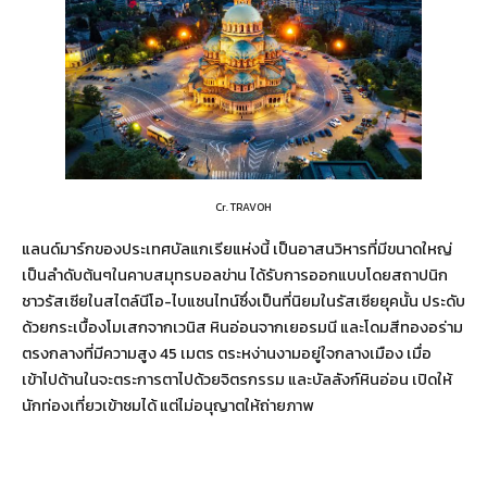
Cr. TRAVOH
แลนด์มาร์กของประเทศบัลแกเรียแห่งนี้ เป็นอาสนวิหารที่มีขนาดใหญ่
เป็นลำดับต้นๆในคาบสมุทรบอลข่าน ได้รับการออกแบบโดยสถาปนิก
ชาวรัสเซียในสไตล์นีโอ-ไบแซนไทน์ซึ่งเป็นที่นิยมในรัสเซียยุคนั้น ประดับ
ด้วยกระเบื้องโมเสกจากเวนิส หินอ่อนจากเยอรมนี และโดมสีทองอร่าม
ตรงกลางที่มีความสูง 45 เมตร ตระหง่านงามอยู่ใจกลางเมือง เมื่อ
เข้าไปด้านในจะตระการตาไปด้วยจิตรกรรม และบัลลังก์หินอ่อน เปิดให้
นักท่องเที่ยวเข้าชมได้ แต่ไม่อนุญาตให้ถ่ายภาพ