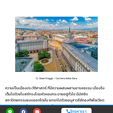
Cr. Dove Viaggi – Corriere della Sera
ความเป็นเมืองประวัติศาสตร์ ที่มีความผสมผสานอารยธรรม เมืองจึง
เต็มไปด้วยโบสถ์ทรงโดมหัวหอมกระจายอยู่ทั่วไป มีมัสยิด
สถาปัตยกรรมแบบออตโตมัน แทรกไปด้วยอนุสาวรีย์กองทัพโซเวียต
ซากปรักหักพังโบราณสถานของโรมัน และผสมผสานอาคาร
โทรหาเรา
สถาปัตยกรรมแบบรัสเซีย