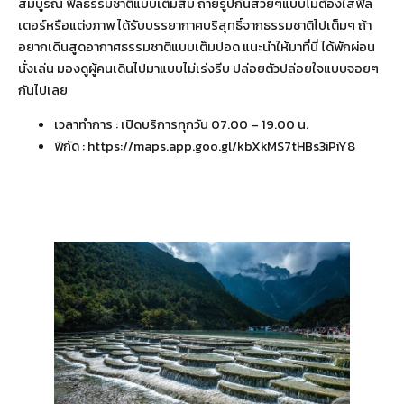
สมบูรณ์ ฟีลธรรมชาติแบบเต็มสิบ ถ่ายรูปกันสวยๆแบบไม่ต้องใส่ฟิล
เตอร์หรือแต่งภาพ ได้รับบรรยากาศบริสุทธิ์จากธรรมชาติไปเต็มๆ ถ้า
อยากเดินสูดอากาศธรรมชาติแบบเต็มปอด แนะนำให้มาที่นี่ ได้พักผ่อน
นั่งเล่น มองดูผู้คนเดินไปมาแบบไม่เร่งรีบ ปล่อยตัวปล่อยใจแบบจอยๆ
กันไปเลย
เวลาทำการ : เปิดบริการทุกวัน 07.00 – 19.00 น.
พิกัด :
https://maps.app.goo.gl/kbXkMS7tHBs3iPiY8