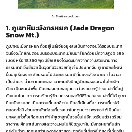
Cr. Shutterstock.com
1. ภูเขาหิมะมังกรหยก (Jade Dragon
Snow Mt.)
ภูเขาหิมะมังกรหยก ตั้งอยู่ในลี่เจียงยูหลงเป็นทางตอนใต้ของประเทศ
จีนซึ่งจะใกล้กับตอนบนของประเทศเมียนมาร์อีกด้วย มีความสูง 5,596
เมตร หรือ 18,360 ฟุต มีชื่อเสียงโด่งดังมากจากความสวยงามทาง
ธรรมชาติ ขึ้นชื่อว่าเป็นจุดที่มีวิวสวยที่สุดในประเทศจีน ภูเขาน้อยใหญ่
ขึ้นอยู่เรียงราย ล้อมรอบไปด้วยธรรมชาติที่มองแล้วสบายตา ไม่ว่าจะ
เป็นลำธาร น้ำตก และทะเลสาบ แถมยังมีหมู่บ้านของชนเผ่าโมโกะอีก
ด้วย เป็นชนเผ่าพื้นเมืองของมณฑลยูนนาน ใครอยากรู้ว่าชนเผ่าที่นี่อยู่
กันแบบไหน สามารถเรียนรู้วัฒนธรรมและวิถีชีวิตของชนเผ่าที่นี่ได้ ภูเขา
หิมะมังกรหยก เป็นสถานที่ยอดฮิตในเมืองลี่เจียงที่สามารถเที่ยวได้
ตลอดทั้งปี ส่วนมากนักท่องเที่ยวจะมาในฤดูหนาว เพราะจะได้เห็นหิมะ
ปกคลุมทั่วทั้งเทือกเขา ทำให้ภูเขาลูกนี้สวยขึ้นไปอีก เตรียมตัว เตรียม
ร่างกาย ศึกษาเส้นทางและวางแผนไปภิชิตภูเขาหิมะมังกรหยกกันสัก
ครั้งในชีวิต บอกเลยว่าของจริงสวยตาแตกกับที่เที่ยวลี่เจียง ที่เที่ยวจีน