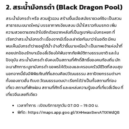
2. สระน้ำมังกรดำ (Black Dragon Pool)
สระน้ำมังกรดำ หรือ สวนยู้วฉวน สร้างขึ้นเมือสมัยราชวงค์ชิง เป็นสวน
สาธารณะขนาดใหญ่ บรรยากาศเงียบสงบ มีน้ำใสราวกับมรกต เพิ่ม
ความสวยตาแตกเข้าไปอีกด้วยฉากหลังที่เป็นภูเขาหิมะมังกรหยก ที่
เรียกว่าสระน้ำมังกรดำ เนื่องจากมีเรื่องเล่าต่อกันมาว่าในอดีต มีคน
พบเห็นมังกรดำว่ายอยู่ใต้น้ำ บ้างก็ว่าขึ้นมาเหนือน้ำ เป็นเทพเจ้าแห่งน้ำที่
คอยปกป้องรักษาเมืองลี่เจียงให้พ้นจากภัยพิบัติทางธรรมชาติ และใน
ปัจจุบัน สระน้ำมังกรดำ ยังคงเป็นสถานที่ศักดิ์สิทธิ์ของคนท้องถิ่น มัก
จะมาสักการะบูชามังกรดำ ขอพรให้ตัวเองและครอบครัวมีชีวิตที่สงบสุข
นอกจากนี้ยังมีพิพิธภัณฑ์ที่แสดงศิลปวัฒนธรรม สถาปัตยกรรมต่างๆ
ทั้งของชาวฮั่น ทิเบต วัฒนธรรมตงปา เรียกได้ว่าเป็นทั้งสถานที่ท่อง
เที่ยว สถานที่พักผ่อน สถานที่ศักดิ์ และแหล่งความรู้ของที่เที่ยวลี่เจียง ที่
เที่ยวจีนเลยทีเดียว
เวลาทำการ : เปิดบริการทุกวัน 07.00 – 19.00 น.
พิกัด :
https://maps.app.goo.gl/XHHwax8wvATtXWdQ8