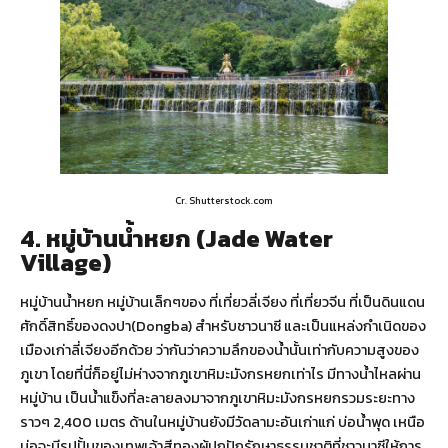
Cr. Shutterstock.com
4. หมู่บ้านน้ำหยก (Jade Water
Village)
หมู่บ้านน้ำหยก หมู่บ้านเล็กๆของ ที่เที่ยวลี่เจียง ที่เที่ยวจีน ที่เป็นดินแดน
ศักดิ์สิทธิ์ของดงปา(Dongba) สำหรับชาวนาซี และเป็นแหล่งกำเนิดของ
เมืองเก่าลี่เจียงอีกด้วย ว่ากันว่าความลึกของน้ำนั้นเท่ากับความสูงของ
ภูเขา โดยที่นี่ก็อยู่ไม่ห่างจากภูเขาหิมะมังกรหยกเท่าไร มีทางน้ำไหลผ่าน
หมู่บ้าน เป็นน้ำแข็งที่ละลายลงมาจากภูเขาหิมะมังกรหยกรวมระยะทาง
ราวๆ 2,400 เมตร ด้านในหมู่บ้านยังมีวัดลามะอันเก่าแก่ บ่อน้ำพุด เหนือ
บ่อจะมีรูปปั้นของเทพเจ้าสีทองผู้ปกปักรักษาธรรมชาติที่ชาวนาซีให้การ