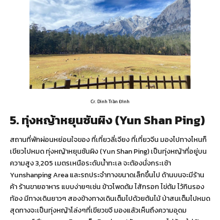
Cr. Dinh Trần Đình
5. ทุ่งหญ้าหยุนซันผิง (Yun Shan Ping)
สถานที่พักผ่อนหย่อนใจของ ที่เที่ยวลี่เจียง ที่เที่ยวจีน มองไปทางไหนก็
เขียวไปหมด ทุ่งหญ้าหยุนซันผิง (Yun Shan Ping) เป็นทุ่งหญ้าที่อยู่บน
ความสูง 3,205 เมตรเหนือระดับน้ำทะเล จะต้องนั่งกระเช้า
Yunshanping Area และรถประจำทางขนาดเล็กขึ้นไป ด้านบนจะมีร้าน
ค้า ร้านขายอาหาร แบบง่ายๆเช่น ข้าวโพดต้ม ไส้กรอก ไข่ต้ม ไว้กินรอง
ท้อง มีทางเดินยาวๆ สองข้างทางเดินเต็มไปด้วยต้นไม้ ป่าสนเต็มไปหมด
สุดทางจะเป็นทุ่งหญ้าโล่งๆที่เขียวขจี มองแล้วเห็นถึงความอุดม