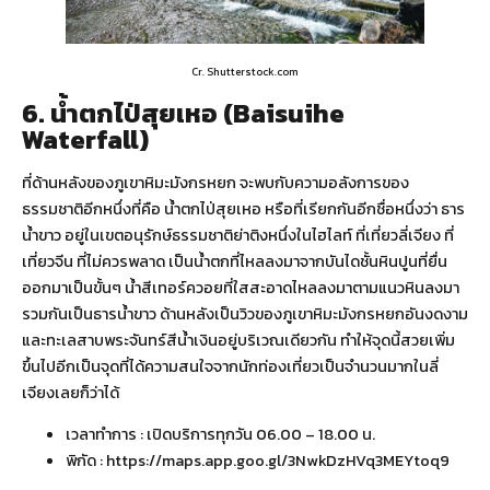
Cr. Shutterstock.com
6. น้ำตกไป่สุยเหอ (Baisuihe
Waterfall)
ที่ด้านหลังของภูเขาหิมะมังกรหยก จะพบกับความอลังการของ
ธรรมชาติอีกหนึ่งที่คือ น้ำตกไป่สุยเหอ หรือที่เรียกกันอีกชื่อหนึ่งว่า ธาร
น้ำขาว อยู่ในเขตอนุรักษ์ธรรมชาติย่าติงหนึ่งในไฮไลท์ ที่เที่ยวลี่เจียง ที่
เที่ยวจีน ที่ไม่ควรพลาด เป็นน้ำตกที่ไหลลงมาจากบันไดชั้นหินปูนที่ยื่น
ออกมาเป็นขั้นๆ น้ำสีเทอร์ควอยที่ใสสะอาดไหลลงมาตามแนวหินลงมา
รวมกันเป็นธารน้ำขาว ด้านหลังเป็นวิวของภูเขาหิมะมังกรหยกอันงดงาม
และทะเลสาบพระจันทร์สีน้ำเงินอยู่บริเวณเดียวกัน ทำให้จุดนี้สวยเพิ่ม
ขึ้นไปอีกเป็นจุดที่ได้ความสนใจจากนักท่องเที่ยวเป็นจำนวนมากในลี่
เจียงเลยก็ว่าได้
เวลาทำการ : เปิดบริการทุกวัน 06.00 – 18.00 น.
พิกัด :
https://maps.app.goo.gl/3NwkDzHVq3MEYtoq9