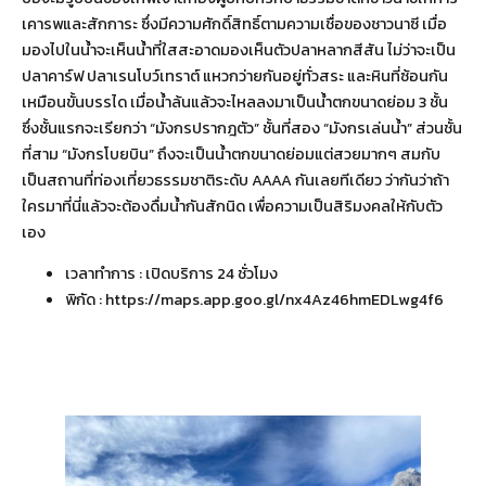
เคารพและสักการะ ซึ่งมีความศักดิ์สิทธิ์ตามความเชื่อของชาวนาซี เมื่อ
มองไปในน้ำจะเห็นน้ำที่ใสสะอาดมองเห็นตัวปลาหลากสีสัน ไม่ว่าจะเป็น
ปลาคาร์ฟ ปลาเรนโบว์เทราต์ แหวกว่ายกันอยู่ทั่วสระ และหินที่ซ้อนกัน
เหมือนขั้นบรรได เมื่อน้ำล้นแล้วจะไหลลงมาเป็นน้ำตกขนาดย่อม 3 ชั้น
ซึ่งชั้นแรกจะเรียกว่า “มังกรปรากฎตัว” ชั้นที่สอง “มังกรเล่นน้ำ” ส่วนชั้น
ที่สาม “มังกรโบยบิน” ถึงจะเป็นน้ำตกขนาดย่อมแต่สวยมากๆ สมกับ
เป็นสถานที่ท่องเที่ยวธรรมชาติระดับ AAAA กันเลยทีเดียว ว่ากันว่าถ้า
ใครมาที่นี่แล้วจะต้องดื่มน้ำกันสักนิด เพื่อความเป็นสิริมงคลให้กับตัว
เอง
เวลาทำการ : เปิดบริการ 24 ชั่วโมง
พิกัด :
https://maps.app.goo.gl/nx4Az46hmEDLwg4f6