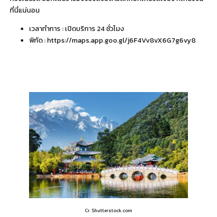
ที่นี่แน่นอน
เวลาทำการ : เปิดบริการ 24 ชั่วโมง
พิกัด :
https://maps.app.goo.gl/j6F4Vv8vX6G7g6vy8
Cr. Shutterstock.com