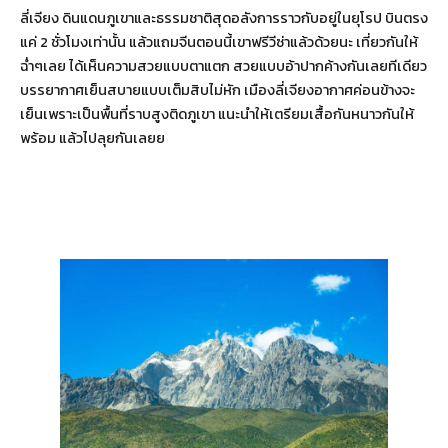
ลี่เจียง ดินแดนภูเขาและธรรมชาติสุดอลังการราวกับอยู่ในยุโรป บินตรง
แค่ 2 ชั่วโมงเท่านั้น แล้วแถมจีนตอนนี้เขาฟรีวีซ่าแล้วด้วยนะ เที่ยวกันให้
ฉ่ำๆเลย ได้เห็นความสวยแบบตาแตก สวยแบบอ้าปากค้างกันเลยทีเดียว
บรรยากาศเย็นสบายแบบเต็มสิบไม่หัก เมืองลี่เจียงอากาศค่อนข้างจะ
เย็นเพราะเป็นพื้นที่ราบสูงติดภูเขา แนะนำให้เตรียมเสื้อกันหนาวกันให้
พร้อม แล้วไปลุยกันเลยย