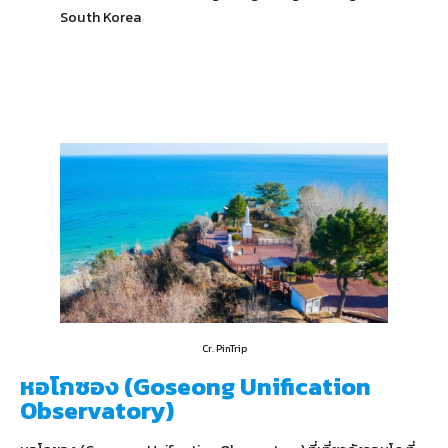
South Korea
Cr. PinTrip
หอโกซอง (Goseong Unification
Observatory)