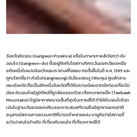
จังหวัดคังวอน (Gangwon Province) หรือในภาษาเกาหลีเรียกว่า คัง
วอนโด (Gangwon-do) ตั้งอยู่ติดกับโซลทางทิศตะวันออกเฉียงเหนือ
อดีตหนึ่งในแปดจังหวัดของราชวงศ์โชซอน ก่อตั้งขึ้นในปี ค.ศ. 1395 และ
ถูกเรียกชื่อว่า คังนึง(Gangneung) มีเมืองวอนจู (Wonju) ศูนย์กลาง
ของจังหวัด ถือเป็นอีกหนึ่งจังหวัดที่ได้รับความนิยมจากนักท่องเที่ยวไม่
น้อย คังวอนโดมีภูมิทัศน์ที่ถูกล้อมรอบด้วย เทือกเขาแทแบ็ก (Taebaek
Mountains) มีภูมิอากาศหนาวเย็นที่สุดในเกาหลีใต้ ทำให้คังวอนโดโดด
เด่นในฐานะดินแดนแห่งหิมะและการเล่นสกีรวมถึงมีอุทยานแห่งชาติ
อนุสรณ์สถานทางธรรมชาติที่น่าจดจำหลายแห่ง มาดูกันว่ามีสถานที่
อะไรน่าสนใจบ้างกับ ที่เที่ยวคังวอนโด ที่เที่ยวเกาหลีใต้