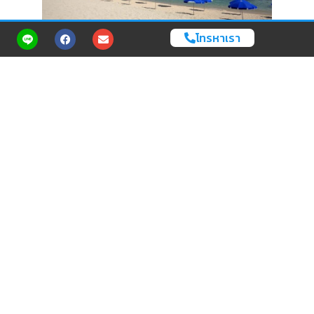
โทรหาเรา
Cr. PinTrip
ชายหาดคยองโพ (Gyeongpo Beach)
ชายหาดคยองโพ ( Gyeongpo Beach) ที่เที่ยวคังวอนโด ที่เที่ยว
เกาหลีใต้ ชายหาดที่มีชื่อเสียงที่สุดของเมือง รายล้อมไปด้วย แนวป่าสน
เขียวสด ในหน้าร้อน ผู้คนจะนิยมออกมาเล่นน้ำ ตากแดด ทำกิจกรรมกัน
ทั่วหาด แต่ถ้าเป็นหน้าหนาว จะเย็นยะเยือกมาก และยังเป็นจุดชมวิวดู
พระอาทิตย์ขึ้นเป็นแสงแรกของวันที่ 1 มกราคมของทุกปี ที่นักท่องเที่ยว
จะแห่มาชมพร้อมกันแบบหนาแน่น
พิกัด:
산1 Anhyeon-dong, Gangneung-si, Gangwon-do,
South Korea