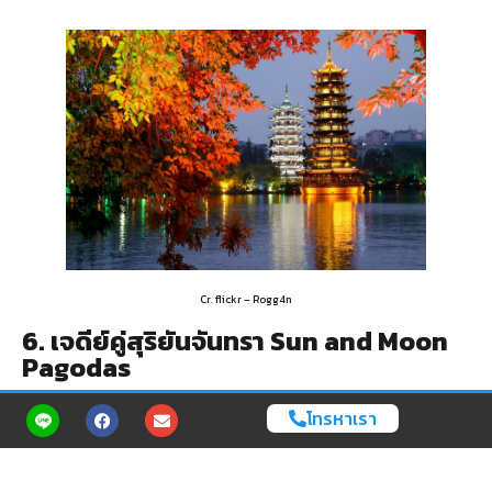
Cr. flickr – Rogg4n
6. เจดีย์คู่สุริยันจันทรา Sun and Moon
Pagodas
ที่เที่ยวจีน ที่เที่ยวกุ้ยหลิน อันดับที่หก คือ เจดีย์คู่สุริยันจันทรา (Sun
โทรหาเรา
and Moon Pagodas) แลนด์มาร์คใจกลางเมืองกุ้ยหลินที่ตั้งอยู่ในสวน
Riyue Shuangta Cultural Park (日月双塔文化公园) สร้างขึ้นเพื่อ
เป็นตัวแทนของวัฒนธรรม ศิลปะ สถาปัตยกรรม และเทคโนโลยีสมัย