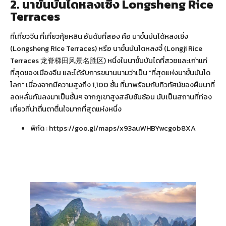
2. นาขั้นบันไดหลงเซิ่ง Longsheng Rice
Terraces
ที่เที่ยวจีน ที่เที่ยวกุ้ยหลิน อันดับที่สอง คือ นาขั้นบันได้หลงเซิ่ง
(Longsheng Rice Terraces) หรือ นาขั้นบันไดหลงจี๋ (Longji Rice
Terraces 龙脊梯田风景名胜区) หนึ่งในนาขั้นบันไดที่สวยและเก่าแก่
ที่สุดของเมืองจีน และได้รับการขนานนามว่าเป็น “ที่สุดแห่งนาขั้นบันได
โลก” เนื่องจากมีความสูงถึง 1,100 ชั้น ที่มาพร้อมกับทิวทัศน์ของผืนนาที่
ลดหลั่นกันลงมาเป็นชั้นๆ จากภูเขาสูงสลับซับซ้อน นับเป็นสถานที่ท่อง
เที่ยวที่น่าตื่นตาตื่นใจมากที่สุดแห่งหนึ่ง
พิกัด :
https://goo.gl/maps/x93auWHBYwcgob8XA