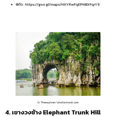
พิกัด :
https://goo.gl/maps/HXYRwFqEPNBXFqrY9
Cr. ThewayIsee / shutterstock.com
4. เขางวงช้าง Elephant Trunk Hill