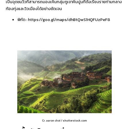
เป็นจุดชมวิวที่สามารถมองเห็นกลุ่มภูเขาหินปูนที่ตั้งเรียงรายท่ามกลาง
ท้องทุ่งและวิวเมืองได้อย่างชัดเจน
พิกัด :
https://goo.gl/maps/dhBtQwS1HQFUzPeF8
Cr. aaron choi / shutterstock.com