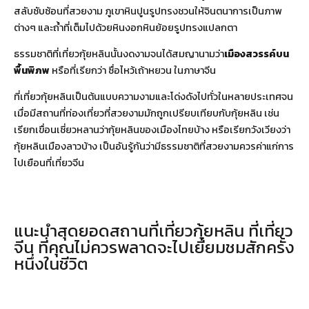
สลับซับซ้อนที่สวยงาม ภูเขาหินปูนรูปทรงชวนให้จินตนาการเป็นภาพ
ต่างๆ และถ้ำที่เต็มไปด้วยหินงอกหินย้อยรูปทรงแปลกตา
ธรรมชาติที่เที่ยวกุ้ยหลินนั้นงดงามจนได้สมญานามว่า
เมืองสวรรค์บน
พื้นพิภพ
หรือที่เรียกว่า ซื่อไหว้เถ้าหยวน ในภาษาจีน
ที่เที่ยวกุ้ยหลินเป็นต้นแบบความงามและโด่งดังไปทั่วในหลายประเทศจน
เมื่อมีสถานที่ท่องเที่ยวที่สวยงามมักถูกเปรียบเทียบกับกุ้ยหลิน เช่น
เรียกเขื่อนเชี่ยวหลานว่ากุ้ยหลินของเมืองไทยบ้าง หรือเรียกวังเวียงว่า
กุ้ยหลินเมืองลาวบ้าง เป็นอันรู้กันว่ามีธรรมชาติที่สวยงามควรค่าแก่การ
ไปเยือนที่เที่ยวจีน
แนะนำสุดยอดสถานที่เที่ยวกุ้ยหลิน ที่เที่ยว
จีน ที่คุณไม่ควรพลาดจะไปเยี่ยมชมสักครั้ง
หนึ่งในชีวิต