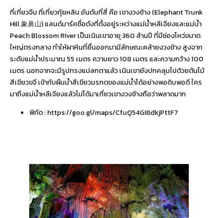
ที่เที่ยวจีน ที่เที่ยวกุ้ยหลิน อันดับที่สี่ คือ เขางวงช้าง (Elephant Trunk
Hill 象鼻山) แลนด์มาร์คชื่อดังที่ตั้งอยู่ระหว่างแม่น้ำหลีเจียงและแม่น้ำ
Peach Blossom River เป็นเนินเขาอายุ 360 ล้านปี ที่มีช่องโหว่ขนาด
ใหญ่ตรงกลาง ทำให้ผาหินที่ยื่นออกมามีลักษณะคล้ายงวงช้าง สูงจาก
ระดับแม่น้ำประมาณ 55 เมตร ความยาว 108 เมตร และความกว้าง 100
เมตร นอกจากจะมีรูปทรงแปลกตาแล้ว เนินเขายังปกคลุมไปด้วยต้นไม้
สีเขียวขจี เข้ากับผืนน้ำสีเขียวมรกตของแม่น้ำได้อย่างพอดิบพอดี ใคร
มาถึงแม่น้ำหลีเจียงแล้วไม่ได้มาเที่ยวเขางวงช้างถือว่าพลาดมาก
พิกัด :
https://goo.gl/maps/CfuQ54Gi8dkjPttF7