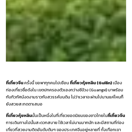
ที่เที่ยวจีน
ครั้งนี้ ขอพาทุกคนไปเยือน
ที่เที่ยวกุ้ยหลิน (Guilin)
เมือง
ท่องเที่ยวชื่อดังใน เขตปกครองตัวเองกว่างซีจ้วง (Guangxi) มาพร้อม
กับทิวทัศน์งดงามราวกับสวรรค์บนดิน ไม่ว่าเวลาจะผ่านไปนานแค่ไหนก็
ยังสวยสะกดตาเสมอ
ที่เที่ยวกุ้ยหลิน
นั้นเป็นหนึ่งในที่เที่ยวยอดนิยมของชาวไทยใน
ที่เที่ยวจีน
การเดินทางไปนั้นสะดวกสบาย ใช้เวลาไม่นานมากนัก และมีสถานที่ท่อง
เที่ยวที่สวยงามติดอันดับต้นๆ ของประเทศจีนอยู่หลายที่ ทั้งเทือกเขา