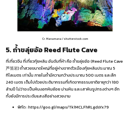
Cr. Manamana / shutterstock.com
5. ถ้ำขลุ่ยอ้อ Reed Flute Cave
ที่เที่ยวจีน ที่เที่ยวกุ้ยหลิน อันดับที่ห้า คือ ถ้ำขลุ่ยอ้อ (Reed Flute Cave
芦笛岩) ถ้ำสวยขนาดใหญ่ที่อยู่ห่างจากตัวเมืองกุ้ยหลินประมาณ 5
กิโลเมตร เท่านั้น ภายในถ้ำมีความกว้างประมาณ 500 เมตร และลึก
240 เมตร เต็มไปด้วยประติมากรรมที่เกิดจากธรรมชาติอายุกว่า 180
ล้านปี ไม่ว่าจะเป็นหินงอกหินย้อย ม่านหิน และเสาหินรูปทรงต่างๆ อีก
ทั้งยังมีการประดับแสงสีอย่างสวยงาม
พิกัด :
https://goo.gl/maps/Tk1MCLFhRLgdsYx79