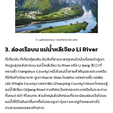
Cr. aphotostory / shutterstock.com
3. ล่องเรือบน แม่น้ำหลีเจียง Li River
ที่เที่ยวจีน ที่เที่ยวกุ้ยหลิน อันดับที่สามจะพาทุกคนไปนั่งเรือชมวิวภูเขา
หินปูนสุดอลังการบน แม่น้ำหลีเจียง (Li River หรือ Li Jiang 漓江) ที่
หยางซั่ว (Yangshuo County) หนึ่งในแม่น้ำสายสำคัญของประเทศจีน
ที่มีต้นกำเนิดมาจาก ภูเขา Mao’er Shan ไหลผ่าน เขตหยางซั่ว เขตผิง
เล่อ (Pingle County) เขตเขาผิง (Zhaoping County) ก่อนจะไหลลงสู่
แม่น้ำซีเจียง (Xijiang River) ทางทิศตะวันตกของประเทศจีนในระยะทาง
ทั้งหมด 437 กิโลเมตร ส่วนใหญ่แล้วนักท่องเที่ยวจะนิยมล่องเรือไปบน
แม่น้ำที่มีวิวอันน่าตื่นตาตื่นใจของภูเขา ทุ่งนา และหมู่บ้านของชาวไร่
ชาวสวนตลอดสองข้างทาง