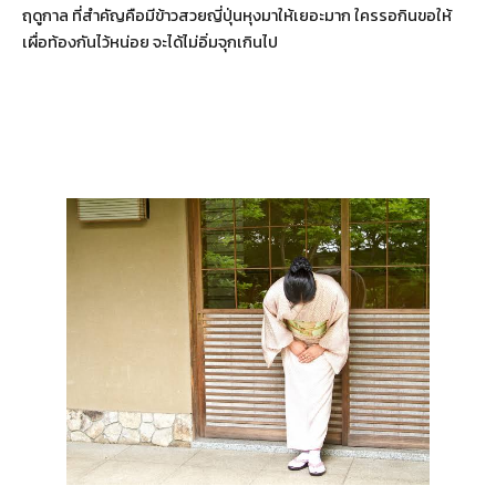
ฤดูกาล ที่สำคัญคือมีข้าวสวยญี่ปุ่นหุงมาให้เยอะมาก ใครรอกินขอให้
เผื่อท้องกันไว้หน่อย จะได้ไม่อิ่มจุกเกินไป