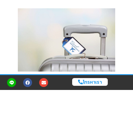
Cr. เดลินิวส์
โทรหาเรา
กระเป๋าเดินทางถูกส่งผิดปลายทาง
สถานการณ์นี้มักจะเกิดขึ้นเมื่อแท็กกระเป๋าถูกอ่านผิดหรือติดผิด ทำให้
กระเป๋าของคุณไปปรากฏที่สนามบินอื่น แนะนำให้ทำตามขั้นตอนดังนี้ขั้น
ตอนการแจ้งปัญหาเหมือนกับกระเป๋าเดินทางล่าช้า : แจ้งเจ้าหน้าที่สาย
การบินทันที กรอกเอกสาร PIR และให้ข้อมูลที่ถูกต้องเกี่ยวกับกระเป๋า
ของคุณสายการบินจะดำเนินการจัดส่ง : เมื่อระบุตำแหน่งของกระเป๋าได้