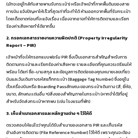
(มักจะอยู่ใกล้กับสายพานรับกระเป๋า) หรือเจ้าหน้าที่ภาคพื้นดินของสาย
การบิน แจ้งปัญหาให้เร็วที่สุดเท่าที่จะทำได้ ห้ามออกจากพื้นที่รับกระเป๋า
โดยเด็ดขาดก่อนที่จะแจ้งเรื่อง เนื่องจากอาจทำให้การติดตามและเรียก
ร้องค่าเสียหายทำได้ยากขึ้น
2. กรอกเอกสารรายงานความผิดปกติ (Property Irregularity
Report – PIR)
เจ้าหน้าที่จะให้กรอกแบบฟอร์ม PIR ซึ่งเป็นเอกสารสำคัญสำหรับการ
ติดตามกระเป๋าและเรียกร้องค่าเสียหาย รายละเอียดที่คุณควรเตรียมให้
พร้อม ได้แก่ ชื่อ-นามสกุล และข้อมูลการติดต่อของคุณหมายเลขเที่ยว
บินและวันเดินทางรหัสแท็กกระเป๋า (Baggage Tag Number) ซึ่งอยู่ใน
ตั๋วเครื่องบินหรือ Boarding Passลักษณะของกระเป๋าเดินทาง (สี, ยี่ห้อ,
ขนาด, ลักษณะเด่นอื่น ๆ)สิ่งของสำคัญภายในกระเป๋า (หากจำได้)ที่อยู่
สำหรับจัดส่งกระเป๋าหากพบ (เช่น โรงแรมที่พัก)
3. เก็บสำเนาเอกสารและหลักฐานต่าง ๆ ไว้ให้ดี
ตรวจสอบให้แน่ใจว่าคุณได้รับสำเนาของเอกสาร PIR และเก็บรหัส
อ้างอิงการติดตาม (File Reference Number) ไว้ให้ดี เพราะคุณจะต้อง