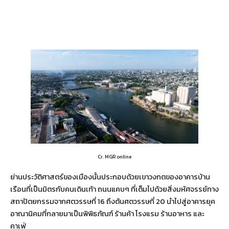
Cr. MGR online
ย่านประวัติศาสตร์ของเมืองนั้นประกอบด้วยเขาวงกตของอาคารบ้าน
เรือนที่เป็นมิตรกับคนเดินเท้า ถนนแคบๆ ที่เต็มไปด้วยสิ่งมหัศจรรย์ทาง
สถาปัตยกรรมจากศตวรรษที่ 16 ถึงต้นศตวรรษที่ 20 นำไปสู่อาคารยุค
อาณานิคมที่กลายมาเป็นพิพิธภัณฑ์ ร้านค้า โรงแรม ร้านอาหาร และ
คาเฟ่