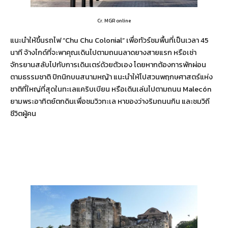
Cr. MGR online
แนะนำให้ขึ้นรถไฟ “Chu Chu Colonial” เพื่อทัวร์ชมพื้นที่เป็นเวลา 45
นาที จ้างไกด์ที่จะพาคุณเดินไปตามถนนลาดยางสายแรก หรือเช่า
จักรยานสลับไปกับการเดินเตร่ด้วยตัวเอง โดยหากต้องการพักผ่อน
ตามธรรมชาติ ปิกนิกบนสนามหญ้า แนะนำให้ไปสวนพฤกษศาสตร์แห่ง
ชาติที่ใหญ่ที่สุดในทะเลแคริบเบียน หรือเดินเล่นไปตามถนน Malecón
ยามพระอาทิตย์ตกดินเพื่อชมวิวทะเล หาของว่างริมถนนกิน และชมวิถี
ชีวิตผู้คน