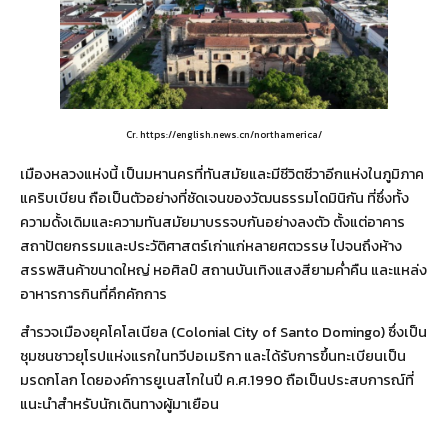
Cr. https://english.news.cn/northamerica/
เมืองหลวงแห่งนี้ เป็นมหานครที่ทันสมัยและมีชีวิตชีวาอีกแห่งในภูมิภาค
แคริบเบียน ถือเป็นตัวอย่างที่ชัดเจนของวัฒนธรรมโดมินิกัน ที่ซึ่งทั้ง
ความดั้งเดิมและความทันสมัยมาบรรจบกันอย่างลงตัว ตั้งแต่อาคาร
สถาปัตยกรรมและประวัติศาสตร์เก่าแก่หลายศตวรรษ ไปจนถึงห้าง
สรรพสินค้าขนาดใหญ่ หอศิลป์ สถานบันเทิงแสงสียามค่ำคืน และแหล่ง
อาหารการกินที่คึกคักการ
สำรวจเมืองยุคโคโลเนียล (Colonial City of Santo Domingo) ซึ่งเป็น
ชุมชนชาวยุโรปแห่งแรกในทวีปอเมริกา และได้รับการขึ้นทะเบียนเป็น
มรดกโลก โดยองค์การยูเนสโกในปี ค.ศ.1990 ถือเป็นประสบการณ์ที่
แนะนำสำหรับนักเดินทางผู้มาเยือน