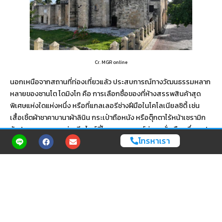
Cr. MGR online
นอกเหนือจากสถานที่ท่องเที่ยวแล้ว ประสบการณ์ทางวัฒนธรรมหลาก
หลายของซานโต โดมิงโก คือ การเลือกซื้อของที่ห้างสรรพสินค้าสุด
พิเศษแห่งใดแห่งหนึ่ง หรือที่แกลเลอรีช่างฝีมือในโคโลเนียลซิตี้ เช่น
เสื้อเชิ้ตผ้าชาคาบานาผ้าลินิน กระเป๋าถือหนัง หรือตุ๊กตาไร้หน้าเซรามิก
รับประทานอาหารอย่างมีสไตล์ที่โรงแรมแบรนด์ต่างๆ ทั่วเมือง ซึ่งเชฟ
โทรหาเรา
ชื่อดังจะสร้างสรรค์อาหารโดมินิกันและอาหารนานาชาติที่แปลกใหม่