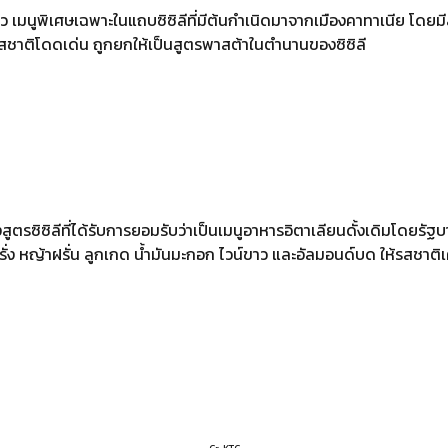
ยาว เมนูพิเศษเฉพาะในแถบซิซิลีที่มีต้นกำเนิดมาจากเมืองคาทาเนีย โด
รสชาติโดดเด่น ถูกยกให้เป็นสูตรพาสต้าในตำนานของซิซิลี
สูตรซิซิลีที่ได้รับการยอมรับว่าเป็นเมนูอาหารอิตาเลียนดั้งเดิมโดยรัฐบา
ั่ง หญ้าฝรั่น ลูกเกด น้ำมันมะกอก ไวน์ขาว และอัลมอนด์บด ให้รสชาติเ