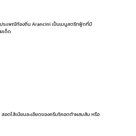
ะเพณีท้องถิ่น Arancini เป็นเมนูสตรีทฟู้ดที่มี
ยเด็ด
บ สอดไส้เนียนละเอียดของครีมริคอตต้าผสมส้ม หรือ