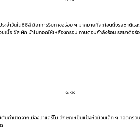
Cr. KTC
ะจำวันในซิซิลี มีอาหารริมทางอร่อย ๆ มากมายที่สะท้อนถึงรสชาติและปร
เนื้อ ชีส ผัก นำไปทอดให้เหลืองกรอบ ทานตอนกำลังร้อน รสชาติอร่อ
Cr. KTC
 มีต้นกำเนิดจากเมืองปาแลร์โม ลักษณะเป็นแป้งห่อม้วนเล็ก ๆ ทอดกรอ
บด