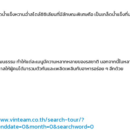
็ดน้ำแข็งหวานฉ่ำสไตล์ซิซิเลียนที่มีลักษณะพิเศษคือ เป็นเกล็ดน้ำแข็งท
 วัฒนธรรม ทำให้แต่ละเมนูมีความหลากหลายของรสชาติ นอกจากนี้ในหลา
สให้ผู้คนได้มารวมตัวกันและเพลิดเพลินกับอาหารอร่อย ๆ อีกด้วย
www.vinteam.co.th/search-tour/?
&enddate=0&month=0&searchword=0