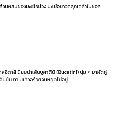
ยมีส่วนผสมของมะเขือม่วง มะเขือยาวคลุกเคล้าในซอส
ลอิตาลี นิยมนำเส้นบูคาตินี (Bucatini) นุ่ม ๆ มาผัดคู่
ค็มมัน ทานแล้วอร่อยจนหยุดไม่อยู่