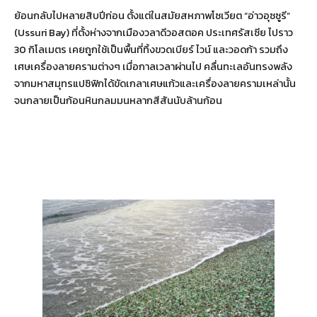
ย้อนกลับไปหลายสิบปีก่อน ตั้งแต่ในสมัยสหภาพโซเวียต “อ่าวอุซซูรี”
(Ussuri Bay) ที่ตั้งห่างจากเมืองวลาดีวอสตอค ประเทศรัสเซีย ไปราว
30 กิโลเมตร เคยถูกใช้เป็นพื้นที่ทิ้งขวดเบียร์ ไวน์ และวอดก้า รวมถึง
เศษเครื่องลายครามต่างๆ เมื่อกาลเวลาผ่านไป คลื่นทะเลอันทรงพลัง
จากมหาสมุทรแปซิฟิกได้ขัดเกลาเศษแก้วและเครื่องลายครามเหล่านั้น
จนกลายเป็นก้อนหินกลมมนหลากสีสันนับล้านก้อน