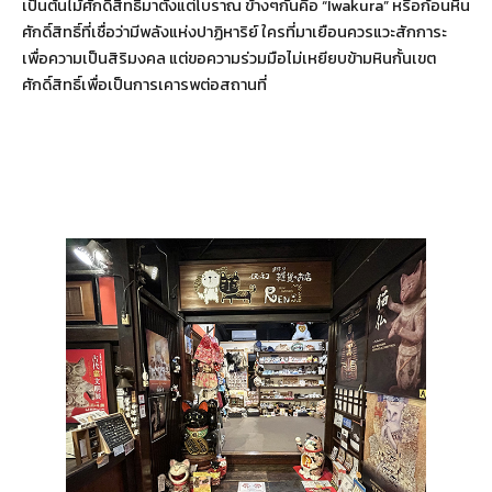
เป็นต้นไม้ศักดิ์สิทธิ์มาตั้งแต่โบราณ ข้างๆกันคือ “Iwakura” หรือก้อนหิน
ศักดิ์สิทธิ์ที่เชื่อว่ามีพลังแห่งปาฏิหาริย์ ใครที่มาเยือนควรแวะสักการะ
เพื่อความเป็นสิริมงคล แต่ขอความร่วมมือไม่เหยียบข้ามหินกั้นเขต
ศักดิ์สิทธิ์เพื่อเป็นการเคารพต่อสถานที่