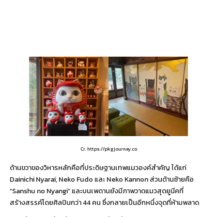
Cr. https://pkgjourney.co
ด้านขวาของวิหารหลักคือที่ประดิษฐานเทพแมวองค์สำคัญ ได้แก่
Dainichi Nyarai, Neko Fudo และ Neko Kannon ส่วนด้านซ้ายคือ
“Sanshu no Nyangi” และบนเพดานยังมีภาพวาดแมวสุดยูนีคที่
สร้างสรรค์โดยศิลปินกว่า 44 คน ซึ่งกลายเป็นอีกหนึ่งจุดที่ห้ามพลาด