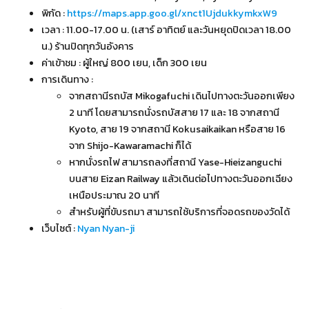
พิกัด :
https://maps.app.goo.gl/xnct1UjdukkymkxW9
เวลา : 11.00-17.00 น. (เสาร์ อาทิตย์ และวันหยุดปิดเวลา 18.00
น.) ร้านปิดทุกวันอังคาร
ค่าเข้าชม : ผู้ใหญ่ 800 เยน, เด็ก 300 เยน
การเดินทาง :
จากสถานีรถบัส Mikogafuchi เดินไปทางตะวันออกเพียง
2 นาที โดยสามารถนั่งรถบัสสาย 17 และ 18 จากสถานี
Kyoto, สาย 19 จากสถานี Kokusaikaikan หรือสาย 16
จาก Shijo-Kawaramachi ก็ได้
หากนั่งรถไฟ สามารถลงที่สถานี Yase-Hieizanguchi
บนสาย Eizan Railway แล้วเดินต่อไปทางตะวันออกเฉียง
เหนือประมาณ 20 นาที
สำหรับผู้ที่ขับรถมา สามารถใช้บริการที่จอดรถของวัดได้
เว็บไซต์ :
Nyan Nyan-ji