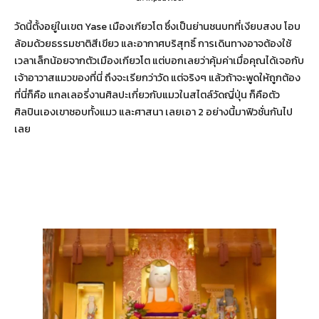
วัดนี้ตั้งอยู่ในเขต Yase เมืองเกียวโต ซึ่งเป็นย่านชนบทที่เงียบสงบ โอบ
ล้อมด้วยธรรมชาติสีเขียว และอากาศบริสุทธิ์ การเดินทางอาจต้องใช้
เวลาเล็กน้อยจากตัวเมืองเกียวโต แต่บอกเลยว่าคุ้มค่าเมื่อคุณได้เจอกับ
เจ้าอาวาสแมวของที่นี่ ถึงจะเรียกว่าวัด แต่จริงๆ แล้วถ้าจะพูดให้ถูกต้อง
ที่นี่ก็คือ แกลเลอรี่งานศิลปะเกี่ยวกับแมวในสไตล์วัดญี่ปุ่น ก็คือตัว
ศิลปินเองเขาชอบทั้งแมว และศาสนา เลยเอา 2 อย่างนี้มาฟิวชั่นกันไป
เลย