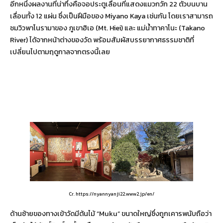
อีกหนึ่งผลงานที่น่าทึ่งคือจอประตูเลื่อนที่แสดงแมวกวัก 22 ตัวบนบาน
เลื่อนทั้ง 12 แผ่น ซึ่งเป็นฝีมือของ Miyano Kaya เช่นกัน โดยเราสามารถ
ชมวิวพาโนรามาของ ภูเขาฮิเอ (Mt. Hiei) และ แม่น้ำทาคาโนะ (Takano
River) ได้จากหน้าต่างของวัด พร้อมสัมผัสบรรยากาศธรรมชาติที่
เปลี่ยนไปตามฤดูกาลจากตรงนี้เลย
Cr. https://nyannyanji22.www2.jp/en/
ด้านซ้ายของทางเข้าวัดมีต้นไม้ “Muku” ขนาดใหญ่ซึ่งถูกเคารพนับถือว่า