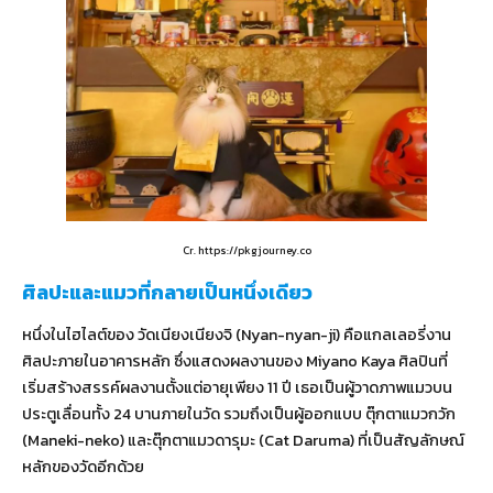
Cr. https://pkgjourney.co
ศิลปะและแมวที่กลายเป็นหนึ่งเดียว
หนึ่งในไฮไลต์ของ วัดเนียงเนียงจิ (Nyan-nyan-ji) คือแกลเลอรี่งาน
ศิลปะภายในอาคารหลัก ซึ่งแสดงผลงานของ Miyano Kaya ศิลปินที่
เริ่มสร้างสรรค์ผลงานตั้งแต่อายุเพียง 11 ปี เธอเป็นผู้วาดภาพแมวบน
ประตูเลื่อนทั้ง 24 บานภายในวัด รวมถึงเป็นผู้ออกแบบ ตุ๊กตาแมวกวัก
(Maneki-neko) และตุ๊กตาแมวดารุมะ (Cat Daruma) ที่เป็นสัญลักษณ์
หลักของวัดอีกด้วย