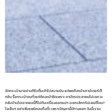
จัดกระเป๋ามาอย่างดีรีบตื่นเช้าไปสนามบิน แต่พอถึงหน้าเคาน์เตอร์เช็
กอิน รื้อกระเป๋าจนทั่วแต่ต้องหน้าซีดเพราะ หาบัตรประชาชนไม่เจอ! จะ
กลับบ้านไปเอาตอนนี้ก็ไม่ทันเครื่องออกแน่ๆ จะยกเลิกทริปเลยดีไหม?
ใจเย็นๆ อย่าเพิ่งแพนิคจนทิ้งตั๋ว เพราะปัญหานี้มีทางออก วันนี้เราจะ