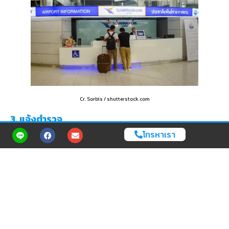
Cr. Sorbis / shutterstock.com
3. แจ้งตำรวจ
โทรหาเรา
ถ้าซวยซ้ำซ้อน กระเป๋าตังค์หาย มือถือก็ไม่มีแอปฯ จะทำยังไง? ให้มองหา
ตำรวจสนามบิน ไปที่ สถานีตำรวจภูธรย่อย หรือ จุดบริการตำรวจ
ภายในสนามบินนั้นๆ แล้วแจ้งความ บอกเจ้าหน้าที่ว่าบัตรหาย/ลืมบัตร
ต้องการเอกสารยืนยันตัวตนเพื่อขึ้นเครื่อง ตำรวจจะสอบถามข้อมูล
และออกใบรับแจ้งความ หรือเอกสารยืนยันตัวตนชั่วคราวให้ แล้วเอาใช้
บินได้เลย นำเอกสารใบนั้นไปยื่นที่เคาน์เตอร์สายการบินแทนบัตร
ประชาชนได้ทันที