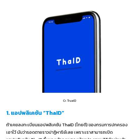
Cr. TrueID
1. แอปพลิเคชัน “ThaID”
ถ้าเคยลงทะเบียนแอปพลิเคชัน ThaID (ไทยดี) ของกรมการปกครอง
เอาไว้ นับว่ารอดตายราวปาฏิหาริย์เลย เพราะเราสามารถเปิด