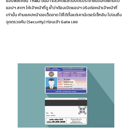
แอปพลิเคชัน ThaID ขึ้นมา แล้วกดแสดงบัตรประชาชนดิจิทัลผ่านตัว
แอปฯ สดๆ ให้เจ้าหน้าที่ดู ย้ำว่าต้องเปิดแอปฯ จริงต่อหน้าเจ้าหน้าที่
เท่านั้น ห้ามแคปหน้าจอเด็ดขาด ใช้ได้ตั้งแต่เคาน์เตอร์เช็กอิน ไปจนถึง
จุดตรวจค้น (Security) ก่อนเข้า Gate เลย