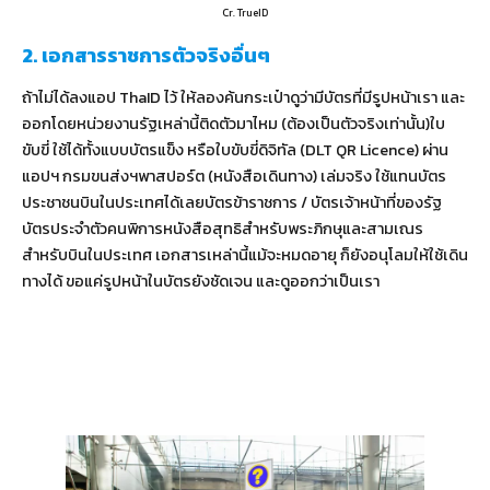
Cr. TrueID
2. เอกสารราชการตัวจริงอื่นๆ
ถ้าไม่ได้ลงแอป ThaID ไว้ ให้ลองค้นกระเป๋าดูว่ามีบัตรที่มีรูปหน้าเรา และ
ออกโดยหน่วยงานรัฐเหล่านี้ติดตัวมาไหม (ต้องเป็นตัวจริงเท่านั้น)ใบ
ขับขี่ ใช้ได้ทั้งแบบบัตรแข็ง หรือใบขับขี่ดิจิทัล (DLT QR Licence) ผ่าน
แอปฯ กรมขนส่งฯพาสปอร์ต (หนังสือเดินทาง) เล่มจริง ใช้แทนบัตร
ประชาชนบินในประเทศได้เลยบัตรข้าราชการ / บัตรเจ้าหน้าที่ของรัฐ
บัตรประจำตัวคนพิการหนังสือสุทธิสำหรับพระภิกษุและสามเณร
สำหรับบินในประเทศ เอกสารเหล่านี้แม้จะหมดอายุ ก็ยังอนุโลมให้ใช้เดิน
ทางได้ ขอแค่รูปหน้าในบัตรยังชัดเจน และดูออกว่าเป็นเรา