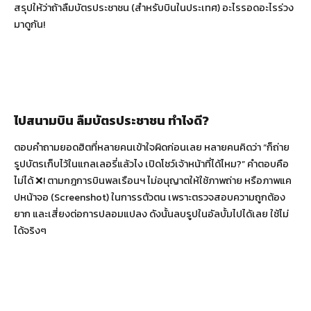
สรุปให้ว่าถ้าลืมบัตรประชาชน (สำหรับบินในประเทศ) อะไรรอดอะไรร่วง
มาดูกัน!
ไปสนามบิน ลืมบัตรประชาชน ทำไงดี?
ตอบคำถามยอดฮิตที่หลายคนเข้าใจผิดก่อนเลย หลายคนคิดว่า “ก็ถ่าย
รูปบัตรเก็บไว้ในแกลเลอรี่แล้วไง เปิดโชว์เจ้าหน้าที่ได้ไหม?” คำตอบคือ
ไม่ได้ ❌! ตามกฎการบินพลเรือนฯ ไม่อนุญาตให้ใช้ภาพถ่าย หรือภาพแค
ปหน้าจอ (Screenshot) ในการรตัวตน เพราะตรวจสอบความถูกต้อง
ยาก และเสี่ยงต่อการปลอมแปลง ดังนั้นลบรูปในอัลบั้มไปได้เลย ใช้ไม่
ได้จริงๆ