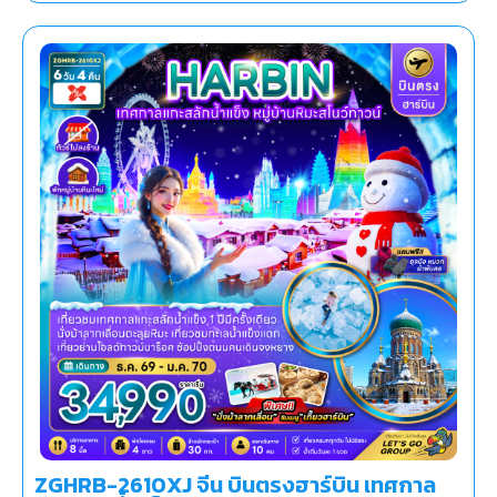
ZGHRB-2610XJ จีน บินตรงฮาร์บิน เทศกาล