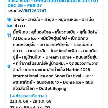
ทัวร์ฮาร์บิ้น - ปักกิ่ง เทศกาลน้ำแข็ง 8 วัน (TG)
DEC 26 - FEB 27
รหัสทัวร์
VINT260747
ปักกิ่ง - ฮาร์บิ้น - ยาบูลี่ - หมู่บ้านหิมะ - ฮาร์บิ้น
4
ดาว
มื้อพิเศษ : สุกี้มองโกล - เกี๊ยวตงเป่ย - สุกี้หม้อไฟ
ณ Dome Ice - หม้อไฟตุ๋นยักษ์ - เป็ดปักกิ่ง
ถนนหวังฝูจิ่ง - สถานีรถไฟปักกิ่ง - ร้านเสื้อกัน
หนาว - สวนสตาลิน - โบสถ์เซนโซเฟีย - ลานสกียา
ปูลี่ - หมู่บ้านหิมะ - Dream Home - ถนนเสวี่ยยุ่น
- ที่ทำการไปรษณีย์หมู่บ้านหิมะ - จุดชมวิวภาพวาด
สิบลี้ - เทศกาลแกะสลักน้ำแข็ง Harbin 2026
International Ice and Snow Festival - เกาะ
พระอาทิตย์ - ถนนจงหยาง - Dome Ice - ถนน
สไตล์บาร็อค - Outlet Beijing
(
4
ช่วงเวลาเดินทาง )
22 ธ.ค. 69
-
29 ธ.ค. 69
28 ธ.ค. 69
-
4 ม.ค. 70