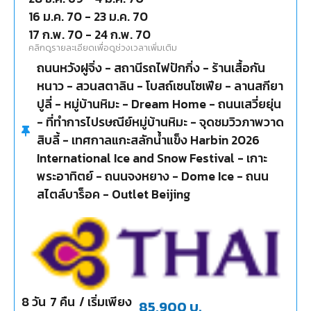
16 ม.ค. 70
-
23 ม.ค. 70
17 ก.พ. 70
-
24 ก.พ. 70
คลิกดูรายละเอียดเพื่อดูช่วงเวลาเพิ่มเติม
ถนนหวังฝูจิ่ง - สถานีรถไฟปักกิ่ง - ร้านเสื้อกัน
หนาว - สวนสตาลิน - โบสถ์เซนโซเฟีย - ลานสกียา
ปูลี่ - หมู่บ้านหิมะ - Dream Home - ถนนเสวี่ยยุ่น
- ที่ทำการไปรษณีย์หมู่บ้านหิมะ - จุดชมวิวภาพวาด
สิบลี้ - เทศกาลแกะสลักน้ำแข็ง Harbin 2026
International Ice and Snow Festival - เกาะ
พระอาทิตย์ - ถนนจงหยาง - Dome Ice - ถนน
สไตล์บาร็อค - Outlet Beijing
8
วัน
7
คืน
/ เริ่มเพียง
85,900
บ.