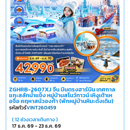
ZGHRB-2607XJ จีน บินตรงฮาร์บิน เทศกาล
แกะสลักน้ำแข็ง หมู่บ้านสโนว์ทาวน์ เหิงเต้าเห
อจื่อ คฤหาสน์วองก้า (พักหมู่บ้านหิมะดั้งเดิม)
รหัสทัวร์
VINT260459
(
12
ช่วงเวลาเดินทาง )
17 ธ.ค. 69
-
23 ธ.ค. 69