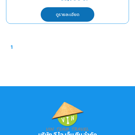
ดูรายละเอียด
1
บริษัท วี.ไอ.เอ็น.ทีม จำกัด