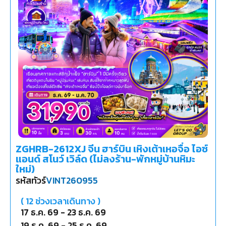
ZGHRB-2612XJ จีน ฮาร์บิน เหิงเต้าเหอจื่อ ไอซ์
แอนด์ สโนว์ เวิล์ด (ไม่ลงร้าน-พักหมู่บ้านหิมะ
ใหม่)
รหัสทัวร์
VINT260955
(
12
ช่วงเวลาเดินทาง )
17 ธ.ค. 69
-
23 ธ.ค. 69
19 ธ.ค. 69
-
25 ธ.ค. 69