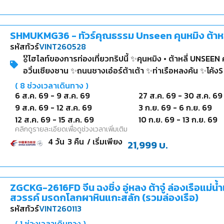
SHMUKMG36 - ทัวร์คุณธรรม Unseen คุนหมิง ต้าหลี่ เ
รหัสทัวร์
VINT260528
🎖️ไฮไลท์ของการท่องเที่ยวทริปนี้ ✨คุนหมิง • ต้าหลี่ UNSEEN ครบท
(
8
ช่วงเวลาเดินทาง )
6 ส.ค. 69
-
9 ส.ค. 69
27 ส.ค. 69
-
30 ส.ค. 69
9 ส.ค. 69
-
12 ส.ค. 69
3 ก.ย. 69
-
6 ก.ย. 69
12 ส.ค. 69
-
15 ส.ค. 69
10 ก.ย. 69
-
13 ก.ย. 69
คลิกดูรายละเอียดเพื่อดูช่วงเวลาเพิ่มเติม
4
วัน
3
คืน
/ เริ่มเพียง
21,999
บ.
ZGCKG-2616FD จีน ฉงชิ่ง อู่หลง ต้าจู๋ ล่องเรือแม่น
สวรรค์ มรดกโลกผาหินแกะสลัก (รวมล่องเรือ)
รหัสทัวร์
VINT260113
(
1
ช่วงเวลาเดินทาง )