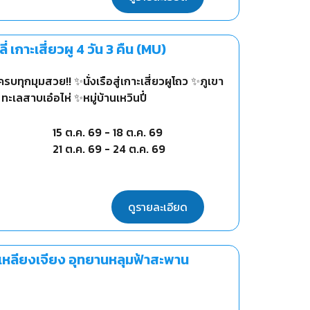
กาะเสี่ยวผู 4 วัน 3 คืน (MU)
ุกมุมสวย!! ✨นั่งเรือสู่เกาะเสี่ยวผูโถว ✨ภูเขา
อวิ๋นเซียงซาน ✨ถนนชางเอ๋อร์ต้าเต้า ✨ท่าเรือหลงคัน ✨โค้งS ทะเลสาบเอ๋อไห่ ✨หมู่บ้านเหวินปี๋
15 ต.ค. 69
-
18 ต.ค. 69
21 ต.ค. 69
-
24 ต.ค. 69
ดูรายละเอียด
้ำเหลียงเจียง อุทยานหลุมฟ้าสะพาน