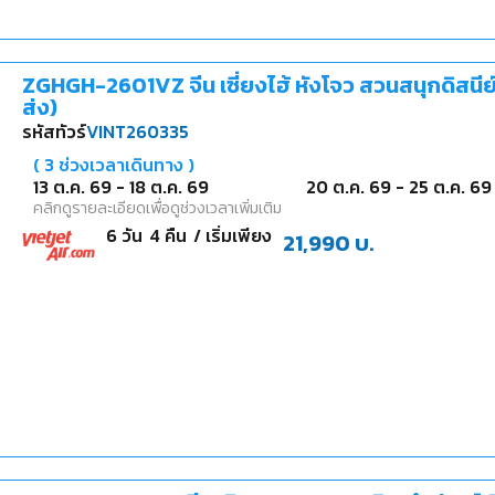
ZGHGH-2601VZ จีน เซี่ยงไฮ้ หังโจว สวนสนุกดิสนี
ส่ง)
รหัสทัวร์
VINT260335
(
3
ช่วงเวลาเดินทาง )
13 ต.ค. 69
-
18 ต.ค. 69
20 ต.ค. 69
-
25 ต.ค. 69
คลิกดูรายละเอียดเพื่อดูช่วงเวลาเพิ่มเติม
6
วัน
4
คืน
/ เริ่มเพียง
21,990
บ.