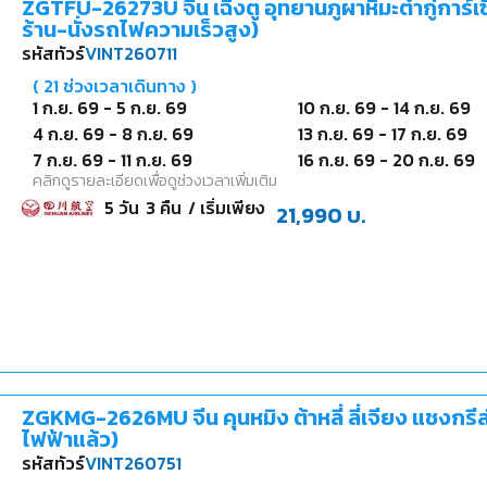
ZGTFU-26273U จีน เฉิงตู อุทยานภูผาหิมะต๋ากู่การ์เซ
ร้าน-นั่งรถไฟความเร็วสูง)
รหัสทัวร์
VINT260711
(
21
ช่วงเวลาเดินทาง )
1 ก.ย. 69
-
5 ก.ย. 69
10 ก.ย. 69
-
14 ก.ย. 69
4 ก.ย. 69
-
8 ก.ย. 69
13 ก.ย. 69
-
17 ก.ย. 69
7 ก.ย. 69
-
11 ก.ย. 69
16 ก.ย. 69
-
20 ก.ย. 69
คลิกดูรายละเอียดเพื่อดูช่วงเวลาเพิ่มเติม
5
วัน
3
คืน
/ เริ่มเพียง
21,990
บ.
ZGKMG-2626MU จีน คุนหมิง ต้าหลี่ ลี่เจียง แชงกรีล
ไฟฟ้าแล้ว)
รหัสทัวร์
VINT260751