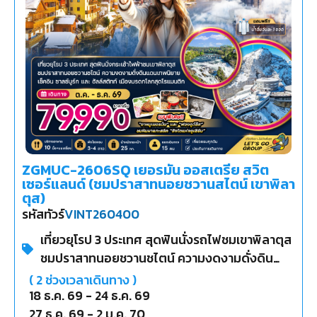
ZGMUC-2606SQ เยอรมัน ออสเตรีย สวิต
เซอร์แลนด์ (ชมปราสาทนอยชวานสไตน์ เขาพิลา
ตุส)
รหัสทัวร์
VINT260400
เที่ยวยุโรป 3 ประเทศ สุดฟินนั่งรถไฟชมเขาพิลาตุส
ชมปราสาทนอยชวานชไตน์ ความงดงามดั่งดิน
แดนเทพนิยาย เช็คอิน ซาลซ์บูร์ก และ ฮัลล์สตัทท์
(
2
ช่วงเวลาเดินทาง )
เมืองมกรดกโลกสุดโรแมนติก
18 ธ.ค. 69
-
24 ธ.ค. 69
27 ธ.ค. 69
-
2 ม.ค. 70