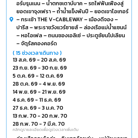
อร์บรุนเนน – น้ำตกชเตาบ์บาค – รถไฟฟันเฟืองสู่
ยอดเขาจุงเฟรา – ถ้ำน้ำแข็งพันปี – ยอดเขาไอเกอร์
– กระเช้า THE V-CABLEWAY – เมืองดีจอง –
ปารีส – พระราชวังแวร์ซายส์ – ล่องเรือแม่น้ำแซนน์
– หอไอเฟล – ถนนชองเอลิเซ่ – ประตูชัยนโปเลียน
– จัตุรัสคองคอร์ด
(
15
ช่วงเวลาเดินทาง )
13 ส.ค. 69
-
20 ส.ค. 69
23 ก.ย. 69
-
30 ก.ย. 69
5 ต.ค. 69
-
12 ต.ค. 69
28 ต.ค. 69
-
4 พ.ย. 69
14 พ.ย. 69
-
21 พ.ย. 69
4 ธ.ค. 69
-
11 ธ.ค. 69
27 ธ.ค. 69
-
3 ม.ค. 70
13 ก.พ. 70
-
20 ก.พ. 70
28 ก.พ. 70
-
7 มี.ค. 70
คลิกดูรายละเอียดเพื่อดูช่วงเวลาเพิ่มเติม