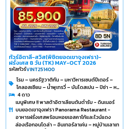
ทัวร์อิตาลี-สวิส(พิชิตยอดเขาจุงเฟรา)-
ฝรั่งเศส 8 วัน (TK) MAY-OCT 2026
รหัสทัวร์
VINT251400
โรม – นครรัฐวาติกัน – มหาวิหารเซนต์ปีเตอร์ –
โคลอสเซียม – น้ำพุเทรวี่ – บันไดสเปน – ปิซ่า – หอ
เอนปิซ่า – เวนิส – สะพานถอนหายใจ – จัตุรัสซา
4
ดาว
เมนูพิเศษ !! พาสต้าอิตาเลียนต้นตำรับ - ดินเนอร์
นมาร์โก – โบสถ์เซนต์มาร์ก
บนยอดเขาจุงเฟรา Panorama Restaurant -
อาหารฝรั่งเศสพร้อมหอยเอสคาโก้และไวน์แดง
ล่องเรือกอนโดล่า – อินเทอร์ลาเค่น – หมู่บ้านเลาเท