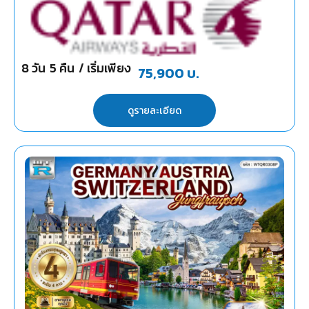
8
วัน
5
คืน
/ เริ่มเพียง
75,900
บ.
ดูรายละเอียด