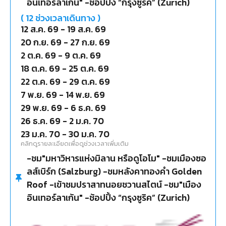
อินเทอร์ลาเก้น" -ช้อปปิ้ง “กรุงซูริค” (Zurich)
ที่สุดในยุโรปกลาง -พิชิต"ยอดเขาจุงเฟรา" ที่ได้ชื่อ
ว่า "สถานีรถไฟที่สูงที่สุดใหยุโรป"
(
12
ช่วงเวลาเดินทาง )
12 ส.ค. 69
-
19 ส.ค. 69
20 ก.ย. 69
-
27 ก.ย. 69
2 ต.ค. 69
-
9 ต.ค. 69
18 ต.ค. 69
-
25 ต.ค. 69
22 ต.ค. 69
-
29 ต.ค. 69
7 พ.ย. 69
-
14 พ.ย. 69
29 พ.ย. 69
-
6 ธ.ค. 69
26 ธ.ค. 69
-
2 ม.ค. 70
23 ม.ค. 70
-
30 ม.ค. 70
คลิกดูรายละเอียดเพื่อดูช่วงเวลาเพิ่มเติม
-ชม"มหาวิหารแห่งมิลาน หรือดูโอโม" -ชมเมืองซอ
ลส์เบิร์ก (Salzburg) -ชมหลังคาทองคำ Golden
Roof -เข้าชมปราสาทนอยชวานสไตน์ -ชม"เมือง
อินเทอร์ลาเก้น" -ช้อปปิ้ง “กรุงซูริค” (Zurich)